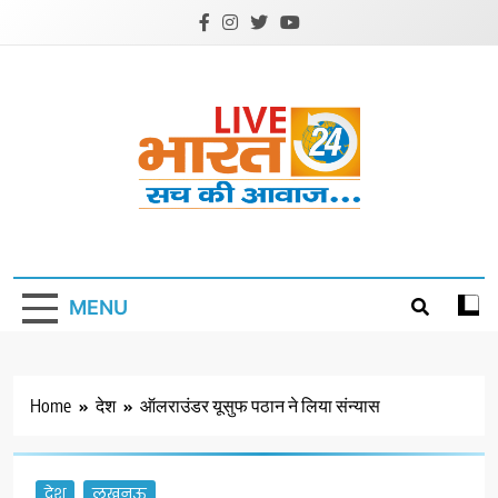
Skip
to
content
Livebharat24
Khabar har din ki
MENU
Home
देश
ऑलराउंडर यूसुफ पठान ने लिया संन्यास
देश
लखनऊ