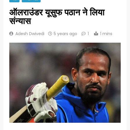
ऑलराउंडर यूसुफ पठान ने लिया
संन्यास
Adesh Dwivedi
5 years ago
1
1 mins