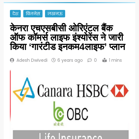
देश
बिज़नेस
लखनऊ
केनरा एचएसबीसी ओरिएंटल बैंक
ऑफ कॉमर्स लाइफ इंश्योरेंस ने जारी
किया ‘गारंटीड इनकम4लाइफ’ प्लान
Adesh Dwivedi
6 years ago
0
1 mins