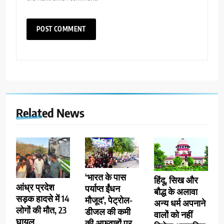
Related News
‘भारत के पास
हिंदू, सिख और
आंध्र प्रदेश
पर्याप्त ईंधन
बौद्ध के अलावा
सड़क हादसे में 14
मौजूद’, पेट्रोल-
अन्य धर्म अपनाने
लोगों की मौत, 23
डीजल की कमी
वालों को नहीं
घायल
की अफवाहों पर