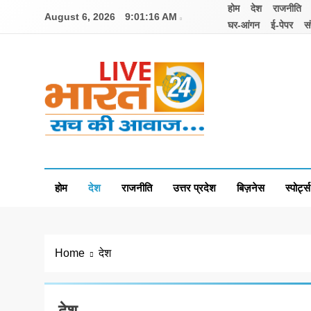
Skip
होम
देश
राजनीति
August 6, 2026
9:01:17 AM
to
घर-आंगन
ई-पेपर
सं
content
Livebharat24
Khabar har din ki
होम
देश
राजनीति
उत्तर प्रदेश
बिज़नेस
स्पोर्ट्स
Home
देश
देश