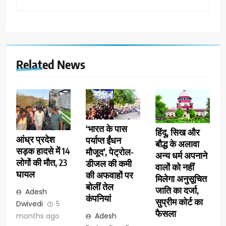
Related News
‘भारत के पास
हिंदू, सिख और
आंध्र प्रदेश
पर्याप्त ईंधन
बौद्ध के अलावा
सड़क हादसे में 14
मौजूद’, पेट्रोल-
अन्य धर्म अपनाने
लोगों की मौत, 23
डीजल की कमी
वालों को नहीं
घायल
की अफवाहों पर
मिलेगा अनुसूचित
बोलीं तेल
जाति का दर्जा,
Adesh
कंपनियां
सुप्रीम कोर्ट का
Dwivedi
5
फैसला
months ago
Adesh