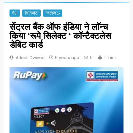
देश
बिज़नेस
लखनऊ
सेंट्रल बैंक ऑफ इंडिया ने लाॅन्च
किया ‘रूपे सिलेक्ट ‘ कॉन्टैक्टलेस
डेबिट कार्ड
Adesh Dwivedi
6 years ago
0
1 mins