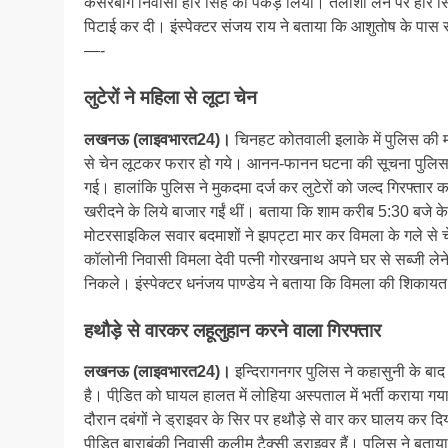
कैसरबाग निवासी हरि सिंह को पकड़ लिया। तलाशी लेने पर हरि स
पिटाई कर दी। इंस्पेक्टर संजय राय ने बताया कि आशुतोष के पा
—-
लुटेरों ने महिला से लूटा चेन
लखनऊ (लाइवभारत24)।
चिनहट कोतवाली इलाके में पुलिस की मौ
से चेन लूटकर फरार हो गये। आनन-फानन घटना की सूचना पुलिस 
गई। हालांकि पुलिस ने मुकदमा दर्ज कर लुटेरों को जल्द गिरफ्तार 
खरीदने के लिये बाजार गईं थीं। बताया कि शाम करीब 5:30 बजे 
मोटरसाइकिल सवार बदमाशों ने झपट्टा मार कर विमला के गले से चेन
कॉलोनी निवासी विमला देवी पत्नी गोरखनाथ अपने घर से सब्जी ले
निकले। इंस्पेक्टर धनंजय पाण्डेय ने बताया कि विमला की शिकायत
हथौड़े से वारकर लहूलुहान करने वाला गिरफ्तार
लखनऊ (लाइवभारत24)।
इन्दिरागनगर पुलिस ने कहासुनी के बाद
है। पीडि़त को घायल हालत में लोहिया अस्पताल में भर्ती कराया गया
दौरान दबंगों ने ड्राइवर के सिर पर हथौड़े से वार कर घालय कर दि
पीडि़त बाराबंकी निवासी कलीम टैक्सी ड्राइवर हैं। पुलिस ने बता