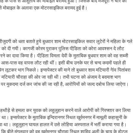
िंह के पास से आशुतोष का मोबाइल बरामद हुआ। जिसके बाद मजदूरों ने चोर की
स से मोबाइल के अलावा एक मोटरसाइकिल बरामद हुई है।
जुदगी को धता बताते हुये बुधवार शाम मोटरसाइकिल सवार लुटेरों ने महिला के गले
को दी गयी। कागजी कोरम पुराकर पुलिस पीडि़ता को कोरा आवश्सन दे लौट
करने का दावा किया है। पीडि़ता विमला देवी के मुताबिक बुधवार शाम को वह सब्जी
के आस-पास वह वापस लौट रही थीं। इसी बीच उनके घर से चन्द कदमों पहले ही
 लूटकर भाग निकले। इन्सपेक्टर की माने तो बुधवार शाम मटियारी गेांव पितांबरा
ने मटियारी चौराहा की ओर जा रही थी। तभी घटना को अंजाम दे बदमाश भाग
 पर मुकदमा दर्ज कर जांच की जा रही है, आरोपियों को जल्द दबोच लिया जाऐगा।
 हथौड़े से हमला कर युवक को लहूलुहान करने वाले आरोपी को गिरफ्तार कर लिया
 था। इन्सपेक्टर के मुताबिक इन्दिरानगर स्थित खुर्रमनगर में मामूली कहासुनी के
या था। लहूलुहान घायल हालत में उसे लोहिया अस्पताल में भर्ती कराया गया है।
या कि बीते मंगलवार को वह खुर्रमनगर चौराहा स्थित शाहिद अली के चाय के होटल