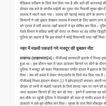
मेडिकल परीक्षण के लिये भेज दिया गया है और आगे की काररवाई की ज
दोपहर एक बजे के कारीब माईजी का पुरवा गांव निवासी शुभम खेत में
तालाब में नहाने चला गया। तलाब की गहराई ज्यादा होने के कार
किसानों ने उसे डूबता देखकर तालाब में बचाने के लिए छलांग लगा 
को ट्रामा में भर्ती कराया जहाँ डक्टरों ने मृत घोषित कर दिया। प
रेलवे विभाग में संविदा कर्मी की पोस्ट पर तैनात था वह रात्रि डिय
पुलिस का कहना है कि इस मामले में कोई शिकायती पत्र नहीं मिला 
नहर में मछली पकडऩे गये मजदूर की डूबकर मौत
लखनऊ (लाइवभारत24)।
पीजीआई कातवाली इलाके में स्थ्तिा वृ
हुआ था। इस दौरान नहर में जाल डालकर किनारे पर सोने के दौरान व
पुलिस ने मजदूर को बाहर निकलवाकर गम्भीर हालत में इलाज के लिये
दिया। शव को कब्जे में लेकर पोस्टमार्टम के लिये भेज दिया गया 
पीजीआई स्थित वृंदावन सेक्टर-11 में झोपड़पट्टी बनाकर अपनी पत्
दोपहर वो पत्नी से मछली पकडऩे के लिये शारदा नहर पर जाने की ब
जाल डालकर किनारे ही लेट कर सो गया। इतने में अचानक वह सोते
बाद मौके पर पहुंची पुलिस ने गोताखोरो की मदद से गम्भीर हालत
डाक्टरो ने उसे मृत घोषित कर दिया। मृतक के पास मिले मोबाइल स