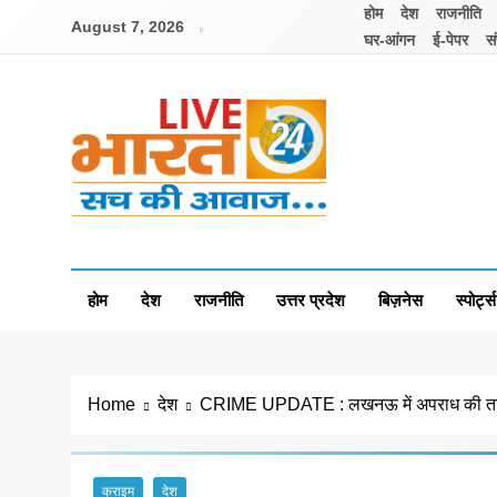
Skip
होम
देश
राजनीति
August 7, 2026
to
घर-आंगन
ई-पेपर
सं
content
Livebharat24
Khabar har din ki
होम
देश
राजनीति
उत्तर प्रदेश
बिज़नेस
स्पोर्ट्स
Home
देश
CRIME UPDATE : लखनऊ में अपराध की ताज
क्राइम
देश