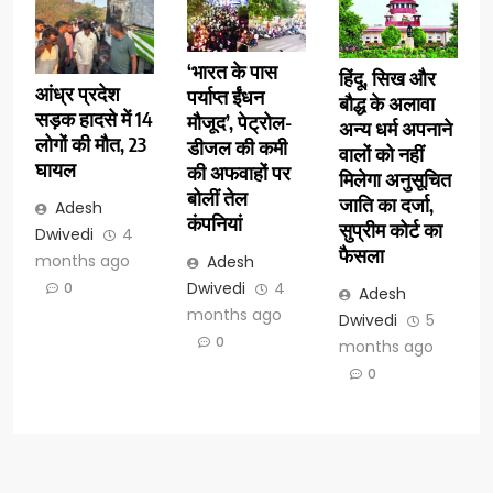
‘भारत के पास
हिंदू, सिख और
आंध्र प्रदेश
पर्याप्त ईंधन
बौद्ध के अलावा
सड़क हादसे में 14
मौजूद’, पेट्रोल-
अन्य धर्म अपनाने
लोगों की मौत, 23
डीजल की कमी
वालों को नहीं
घायल
की अफवाहों पर
मिलेगा अनुसूचित
बोलीं तेल
जाति का दर्जा,
Adesh
कंपनियां
सुप्रीम कोर्ट का
Dwivedi
4
फैसला
months ago
Adesh
Dwivedi
4
0
Adesh
months ago
Dwivedi
5
0
months ago
0