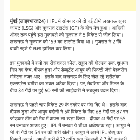
मुंबई (लाइवभारत24)।
IPL में सोमवार को दो नई टीमों लखनऊ सुपर
जांयट (LSG) और गुजरात टाइटंस (GT) के बीच मैच हुआ। आखिरी
ओवर तक पहुंचे इस मुकाबले को गुजरात ने 5 विकेट से जीत लिया।
लखनऊ ने गुजरात को 159 का टारगेट दिया था। गुजरात ने 2 गेंदें
बाकी रहते ये लक्ष्य हासिल कर लिया।
इस मुकाबले में शमी का सेंसेशनल स्पेल, राहुल की गोल्डन डक, शुभमन
गिल का कैच, दीपक हुडा और डेब्यूटेंट आयुष की फिफ्टी जैसे बेहतरीन
मोमेंट्स नजर आए। इसके बाद लखनऊ के लिए खेल रहे श्रीलंका
एक्सप्रेस चमीरा का डबल अटैक दिखा। पर, तेवतिया और मिलर के
बीच 34 गेंदों पर हुई 60 रनों की साझेदारी ने सबकुछ बदल दिया।
लखनऊ ने पहले चार विकेट 29 के स्कोर पर गंवा दिए थे। इसके बाद
दीपक डुडा और आयुष बदोनी ने 5वें विकेट के लिए 68 गेंदों पर 87 रन
जोड़कर टीम को मैच में वापस ला खड़ा किया। दीपक 41 गेंदों पर 55
रन बनाकर आउट हुए। IPL में उनका ये चौथा अर्धशतक रहा। आयुष ने
भी 41 गेंदों पर 54 रन की पारी खेली। आयुष ने अपने IPL डेब्यू कर
फिफ्टी लगाई। अपनी पारी में 22 वर्षीय युवा खिलाड़ी ने 7 गेंदें बाउंड्री