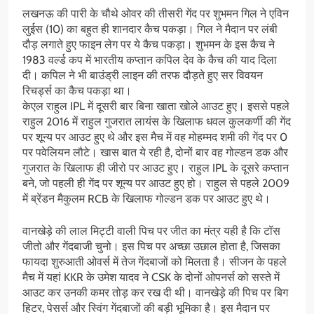
लखनऊ की पारी के चौथे ओवर की तीसरी गेंद पर शुभमन गिल ने एविन
लुईस (10) का बहुत ही शानदार कैच पकड़ा। गिल ने मैदान पर लंबी
दौड़ लगाते हुए फाइन लेग पर ये कैच पकड़ा। शुभमन के इस कैच ने
1983 वर्ल्ड कप में भारतीय कप्तान कपिल देव के कैच की याद दिला
दी। कपिल ने भी बाउंड्री लाइन की तरफ दौड़ते हुए सर विवयन
रिचर्ड्स का कैच पकड़ा था।
केएल राहुल IPL में दूसरी बार बिना खाता खोले आउट हुए। इससे पहले
राहुल 2016 में राहुल गुजरात लायंस के खिलाफ धवल कुलकर्णी की गेंद
पर शून्य पर आउट हुए थे और इस मैच में वह मोहम्मद शमी की गेंद पर 0
पर पवेलियन लौटे। खास बात ये रही है, दोनों बार वह गोल्डन डक और
गुजरात के खिलाफ ही जीरो पर आउट हुए। राहुल IPL के दूसरे कप्तान
बने, जो पहली ही गेंद पर शून्य पर आउट हुए हो। राहुल से पहले 2009
में ब्रेंडन मैकुलम RCB के खिलाफ गोल्डन डक पर आउट हुए थे।
वानखेड़े की लाल मिट्टी वाली पिच पर जीत का मंत्र यही है कि टॉस
जीतो और गेंदबाजी चुनो। इस पिच पर अच्छा उछाल होता है, जिसका
फायदा शुरुआती ओवर्स में तेज गेंदबाजों को मिलता है। सीजन के पहले
मैच में यहां KKR के उमेश यादव ने CSK के दोनों ओपनर्स को सस्ते में
आउट कर उनकी कमर तोड़ कर रख दी थी। वानखेड़े की पिच पर बिग
हिटर, पेसर्स और स्विंग गेंदबाजों की बड़ी भूमिका है। इस मैदान पर