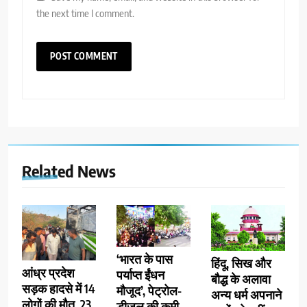
the next time I comment.
Related News
‘भारत के पास
हिंदू, सिख और
आंध्र प्रदेश
पर्याप्त ईंधन
बौद्ध के अलावा
सड़क हादसे में 14
मौजूद’, पेट्रोल-
अन्य धर्म अपनाने
लोगों की मौत, 23
डीजल की कमी