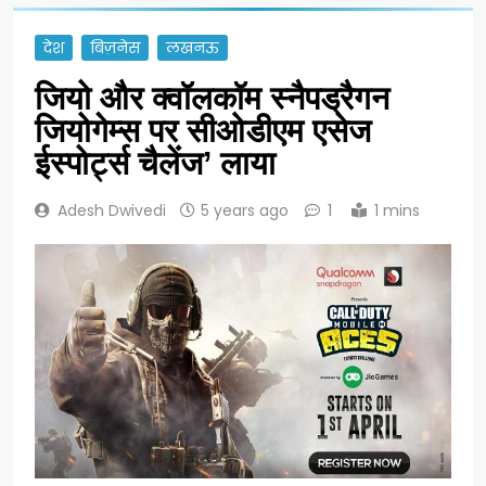
देश
बिज़नेस
लखनऊ
जियो और क्वॉलकॉम स्नैपड्रैगन
जियोगेम्स पर सीओडीएम एसेज
ईस्पोर्ट्स चैलेंज’ लाया
Adesh Dwivedi
5 years ago
1
1 mins