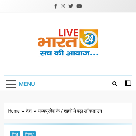
Skip
to
content
Livebharat24
Khabar har din ki
MENU
Home
देश
मध्यप्रदेश के 7 शहरों मे बढ़ा लॉकडाउन
देश
हेल्थ