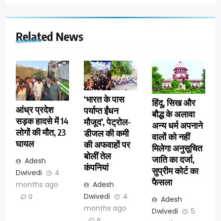
Related News
‘भारत के पास
हिंदू, सिख और
आंध्र प्रदेश
पर्याप्त ईंधन
बौद्ध के अलावा
सड़क हादसे में 14
मौजूद’, पेट्रोल-
अन्य धर्म अपनाने
लोगों की मौत, 23
डीजल की कमी
वालों को नहीं
घायल
की अफवाहों पर
मिलेगा अनुसूचित
बोलीं तेल
जाति का दर्जा,
Adesh
कंपनियां
सुप्रीम कोर्ट का
Dwivedi
4
फैसला
months ago
Adesh
Dwivedi
4
0
Adesh
months ago
Dwivedi
5
0