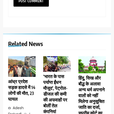
Related News
‘भारत के पास
हिंदू, सिख और
आंध्र प्रदेश
पर्याप्त ईंधन
बौद्ध के अलावा
सड़क हादसे में 14
मौजूद’, पेट्रोल-
अन्य धर्म अपनाने
लोगों की मौत, 23
डीजल की कमी
वालों को नहीं
घायल
की अफवाहों पर
मिलेगा अनुसूचित
बोलीं तेल
जाति का दर्जा,
Adesh
कंपनियां
सुप्रीम कोर्ट का
Dwivedi
4