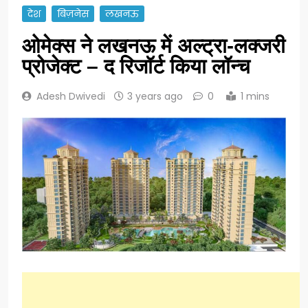
देश
बिज़नेस
लखनऊ
ओमेक्स ने लखनऊ में अल्ट्रा-लक्जरी
प्रोजेक्ट – द रिजॉर्ट किया लॉन्च
Adesh Dwivedi
3 years ago
0
1 mins