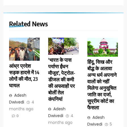
Related News
‘भारत के पास
हिंदू, सिख और
आंध्र प्रदेश
पर्याप्त ईंधन
बौद्ध के अलावा
सड़क हादसे में 14
मौजूद’, पेट्रोल-
अन्य धर्म अपनाने
लोगों की मौत, 23
डीजल की कमी
वालों को नहीं
घायल
की अफवाहों पर
मिलेगा अनुसूचित
बोलीं तेल
जाति का दर्जा,
Adesh
कंपनियां
सुप्रीम कोर्ट का
Dwivedi
4
फैसला
months ago
Adesh
Dwivedi
4
0
Adesh
months ago
Dwivedi
5