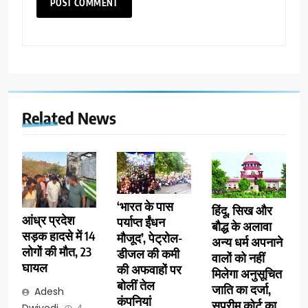
Related News
‘भारत के पास
हिंदू, सिख और
आंध्र प्रदेश
पर्याप्त ईंधन
बौद्ध के अलावा
सड़क हादसे में 14
मौजूद’, पेट्रोल-
अन्य धर्म अपनाने
लोगों की मौत, 23
डीजल की कमी
वालों को नहीं
घायल
की अफवाहों पर
मिलेगा अनुसूचित
बोलीं तेल
जाति का दर्जा,
Adesh
कंपनियां
सुप्रीम कोर्ट का
Dwivedi
4