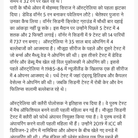
समय वे 32 रन पर खेल रहे थे।
पारी के चौथे ओवर में मोहम्मद सिराज ने ऑस्ट्रेलिया को पहला झटका
दिया। डेविड वॉर्नर 5 रन बनाकर पवेलियन लौटे। चेतेश्वर पुजारा ने
उनका कैच लिया। वॉर्नर सिडनी क्रिकेट ग्राउंड में चौथी बार दहाई
का आंकड़ा नहीं छू सके। इस मैदान पर उन्होंने पिछले 5 टेस्ट में 4
शतक और 2 फिफ्टी लगाई। वॉर्नर ने सिडनी में 9 टेस्ट की 14 पारियों
में 737 रन बनाए। ऑस्ट्रेलिया ने 35 साल बाद ओपनिंग में 4
बल्लेबाजों को आजमाया है। मौजूदा सीरीज के पहले और दूसरे टेस्ट में
जो बर्न्स और मैथ्यू वेड ने ओपनिंग की थी। इस तीसरे टेस्ट में डेविड
वॉर्नर और डेब्यू मैच खेल रहे विल पुकोव्स्की ने ओपनिंग की। इससे
पहले ऑस्ट्रेलिया ने 1985-86 में न्यूजीलैंड के खिलाफ एक ही सीरीज
में 4 ओपनर आजमाए थे। पर्थ टेस्ट में जहां एंड्रयू हिल्डिच और कैपलर
वेसेल्स ने ओपनिंग की थी। जबकि सिडनी टेस्ट में रोबी केर और वेन
फिलिप्स सलामी बल्लेबाज रहे थे।
ऑस्ट्रेलिया की क्लैरी पोलोसक ने इतिहास रच दिया है। वे पुरुष टेस्ट
में मैच ऑफिशियल बनने वाली पहली महिला बन गई हैं। मौजूदा सिडनी
टेस्ट में क्लैरी को फोर्थ अंपायर नियुक्त किया गया है। वे पुरुष वनडे में
अंपायरिंग करने वाली पहली महिला भी हैं। उन्होंने 2019 में ICC की
डिविजन-2 लीग में नामिबिया और ओमान के बीच खेले गए वनडे में
अंपायरिंग की थी। टीम इंडिया की प्लेइंग इलेवन एक दिन पहले ही