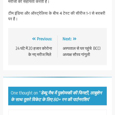
मरीजों की सहायता करती है।
टीम इंडिया और ऑस्ट्रेलिया के बीच 4 टेस्ट की सीरीज 1-1 से बराबरी
पर है।
Post
Previous:
Next:
navigation
24 घंटे में 20 हजार कोरोना
अस्पताल से घर पहुंचे BCCI
के नए मरीज मिले
अध्यक्ष सौरव गांगुली
One thought on “
डेब्यू मैच में पुकोव्स्की की फिफ्टी, लाबुशेन
के साथ दूसरे विकेट के लिए 80+ रन की पार्टनरशिप
”