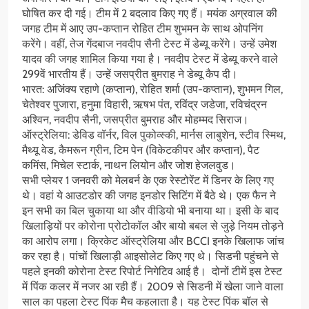
घोषित कर दी गई। टीम में 2 बदलाव किए गए हैं। मयंक अग्रवाल की
जगह टीम में आए उप-कप्तान रोहित टीम शुभमन के साथ ओपनिंग
करेंगे। वहीं, तेज गेंदबाज नवदीप सैनी टेस्ट में डेब्यू करेंगे। उन्हें उमेश
यादव की जगह शामिल किया गया है। नवदीप टेस्ट में डेब्यू करने वाले
299वें भारतीय हैं। उन्हें जसप्रीत बुमराह ने डेब्यू कैप दी।
भारत: अजिंक्य रहाणे (कप्तान), रोहित शर्मा (उप-कप्तान), शुभमन गिल,
चेतेश्वर पुजारा, हनुमा विहारी, ऋषभ पंत, रविंद्र जडेजा, रविचंद्रन
अश्विन, नवदीप सैनी, जसप्रीत बुमराह और मोहम्मद सिराज।
ऑस्ट्रेलिया: डेविड वॉर्नर, विल पुकोव्स्की, मार्नस लाबुशेन, स्टीव स्मिथ,
मैथ्यू वेड, कैमरून ग्रीन, टिम पेन (विकेटकीपर और कप्तान), पैट
कमिंस, मिचेल स्टार्क, नाथन लियोन और जोश हेजलवुड।
सभी प्लेयर 1 जनवरी को मेलबर्न के एक रेस्टोरेंट में डिनर के लिए गए
थे। वहां ये आउटडोर की जगह इनडोर सिटिंग में बैठे थे। एक फैन ने
इन सभी का बिल चुकाया था और वीडियो भी बनाया था। इसी के बाद
खिलाड़ियों पर कोरोना प्रोटोकॉल और बायो बबल से जुड़े नियम तोड़ने
का आरोप लगा। क्रिकेट ऑस्ट्रेलिया और BCCI इनके खिलाफ जांच
कर रहा है। पांचों खिलाड़ी आइसोलेट किए गए थे। सिडनी पहुंचने से
पहले इनकी कोरोना टेस्ट रिपोर्ट निगेटिव आई है। दोनों टीमें इस टेस्ट
में पिंक कलर में नजर आ रही हैं। 2009 से सिडनी में खेला जाने वाला
साल का पहला टेस्ट पिंक मैच कहलाता है। यह टेस्ट पिंक बॉल से