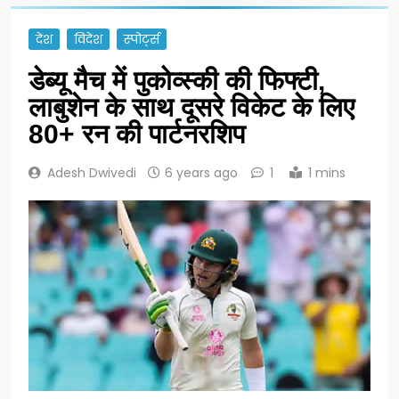
देश
विदेश
स्पोर्ट्स
डेब्यू मैच में पुकोव्स्की की फिफ्टी,
लाबुशेन के साथ दूसरे विकेट के लिए
80+ रन की पार्टनरशिप
Adesh Dwivedi
6 years ago
1
1 mins