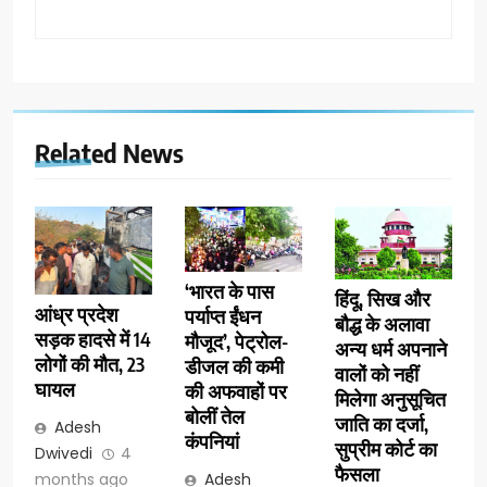
Related News
‘भारत के पास
हिंदू, सिख और
आंध्र प्रदेश
पर्याप्त ईंधन
बौद्ध के अलावा
सड़क हादसे में 14
मौजूद’, पेट्रोल-
अन्य धर्म अपनाने
लोगों की मौत, 23
डीजल की कमी
वालों को नहीं
घायल
की अफवाहों पर
मिलेगा अनुसूचित
बोलीं तेल
जाति का दर्जा,
Adesh
कंपनियां
सुप्रीम कोर्ट का
Dwivedi
4
फैसला
months ago
Adesh