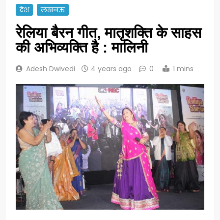
देश
लखनऊ
रेलिया बैरन गीत, मातृशक्ति के साहस
की अभिव्यक्ति है : मालिनी
Adesh Dwivedi
4 years ago
0
1 mins