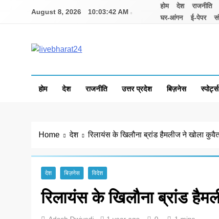
Skip
होम
देश
राजनीति
August 8, 2026
10:03:42 AM
to
घर-आंगन
ई-पेपर
सं
content
Livebharat24
Khabar har din ki
होम
देश
राजनीति
उत्तर प्रदेश
बिज़नेस
स्पोर्ट्स
Home
देश
रिलायंस के खिलौना ब्रांड हैमलीज ने खोला कुवैत 
देश
बिज़नेस
विदेश
रिलायंस के खिलौना ब्रांड हैमल
Adesh Dwivedi
1 year ago
0
1 mins