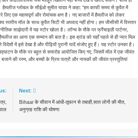
, बैंडाई और कैंडीलिशियस जैसे मशहूर खिलौने यहां बच्च देख व खरीद सकेंगे। साथ ही
ा। हैमलीज ग्लोबल के सीईओ सुमीत यादव ने कहा: “हम काफी समय से कुवैत में
े लिए एक महत्वपूर्ण और रोमांचक क्षण है। नए बाजारों में हैमलीज को लेकर
विश्व स्तरीय मॉल के साथ कुवैत सिटी भी अपवाद नहीं होगा। हम जीसीसी में विस्तार
तिक साझेदारी में यह स्टोर खोला है। लॉन्च के मौके पर फ्रैंचाइज़ी पार्टनर,
हैमलीज का आना एक सम्मान की बात है। इस ब्रांड को यहाँ पहले से ही प्यार मिल
े विदेशों में इसे देखा है और पीढ़ियों पुरानी यादें संजोए हुए हैं। यह स्टोर उनका है।
द्घाटन के मौके पर बहुत से समारोह आयोजित किए गए, जिसमें मॉल में एक जीवंत
ाने की रस्म, और बच्चों के प्रिय पात्रों और नायकों की जीवंत प्रस्तुतियां
us:
Next:
त्र,
Bihaar के सीवान में आंधी-तूफान से तबाही,सात लाेगाें की माैत,
सवाल
अनुग्रह राशि की घोषणा