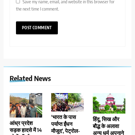
Save my name, email, and website in this browser for
the next time I comment.
Related News
‘भारत के पास
हिंदू, सिख और
आंध्र प्रदेश
पर्याप्त ईंधन
बौद्ध के अलावा
सड़क हादसे में 14
मौजूद’, पेट्रोल-
अन्य धर्म अपनाने