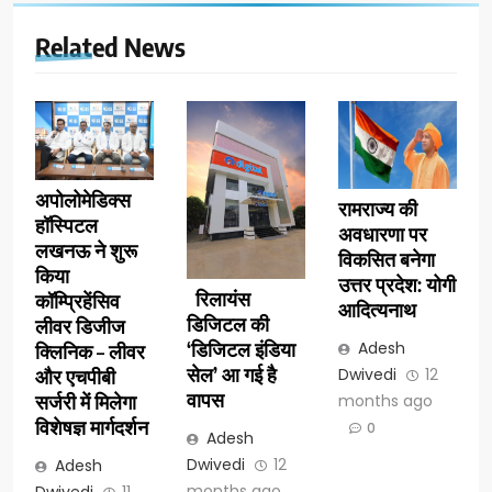
Related News
अपोलोमेडिक्स
रामराज्य की
हॉस्पिटल
अवधारणा पर
लखनऊ ने शुरू
विकसित बनेगा
किया
उत्तर प्रदेश: योगी
रिलायंस
कॉम्प्रिहेंसिव
आदित्यनाथ
डिजिटल की
लीवर डिजीज
‘डिजिटल इंडिया
Adesh
क्लिनिक – लीवर
सेल’ आ गई है
Dwivedi
12
और एचपीबी
वापस
सर्जरी में मिलेगा
months ago
विशेषज्ञ मार्गदर्शन
0
Adesh
Dwivedi
12
Adesh
months ago
Dwivedi
11