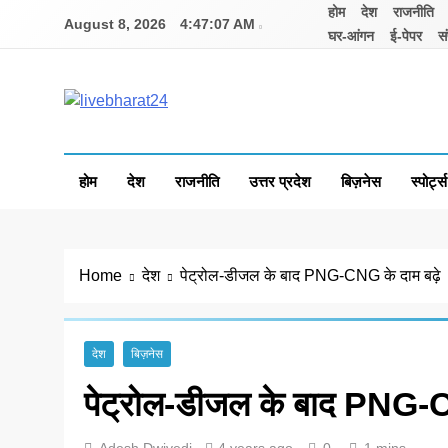
Skip
होम
देश
राजनीति
August 8, 2026
4:47:07 AM
to
घर-आंगन
ई-पेपर
सं
content
Livebharat24
Khabar har din ki
होम
देश
राजनीति
उत्तर प्रदेश
बिज़नेस
स्पोर्ट्स
Home
देश
पेट्रोल-डीजल के बाद PNG-CNG के दाम बढ़े
देश
बिज़नेस
पेट्रोल-डीजल के बाद PNG-C
Adesh Dwivedi
4 years ago
0
1 mins