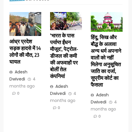
‘भारत के पास
हिंदू, सिख और
आंध्र प्रदेश
पर्याप्त ईंधन
बौद्ध के अलावा
सड़क हादसे में 14
मौजूद’, पेट्रोल-
अन्य धर्म अपनाने
लोगों की मौत, 23
डीजल की कमी
वालों को नहीं
घायल
की अफवाहों पर
मिलेगा अनुसूचित
बोलीं तेल
जाति का दर्जा,
Adesh
कंपनियां
सुप्रीम कोर्ट का
Dwivedi
4
फैसला
months ago
Adesh
Dwivedi
4
0
Adesh
months ago
Dwivedi
4
0
months ago
0