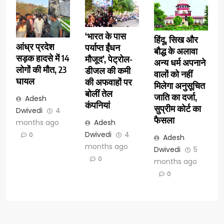
‘भारत के पास
हिंदू, सिख और
आंध्र प्रदेश
पर्याप्त ईंधन
बौद्ध के अलावा
सड़क हादसे में 14
मौजूद’, पेट्रोल-
अन्य धर्म अपनाने
लोगों की मौत, 23
डीजल की कमी
वालों को नहीं
घायल
की अफवाहों पर
मिलेगा अनुसूचित
बोलीं तेल
जाति का दर्जा,
Adesh
कंपनियां
सुप्रीम कोर्ट का
Dwivedi
4
फैसला
months ago
Adesh
Dwivedi
4
0
Adesh
months ago
Dwivedi
5
0
months ago
0