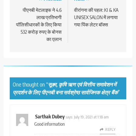
Post
navigation
पीएनबी मेटलाइफ ने 4.6
वीरांगना की पहल: KI & KA
लाख प्रतिभागी
UNISEX SALON में लगाया
पॉलिसीधारकों के लिए किया
गया पिंक लेटर बॉक्स
532 करोड़ रुपए के बोनस
का एलान
One thought on “
सूक्ष्म, कृषि ऋण एवं वित्तीय समावेशन में
प्रदर्शन के लिए पीएनबी बना सर्वश्रेष्ठ सार्वजिनक क्षेत्र बैंक
”
Sarthak Dubey
says:
July 19, 2021 at 1:18 am
Good information
REPLY