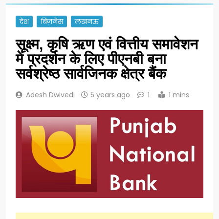
देश
बिज़नेस
लखनऊ
सूक्ष्म, कृषि ऋण एवं वित्तीय समावेशन
में प्रदर्शन के लिए पीएनबी बना
सर्वश्रेष्ठ सार्वजिनक क्षेत्र बैंक
Adesh Dwivedi
5 years ago
1
1 mins