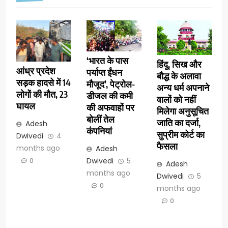
‘भारत के पास
हिंदू, सिख और
आंध्र प्रदेश
पर्याप्त ईंधन
बौद्ध के अलावा
सड़क हादसे में 14
मौजूद’, पेट्रोल-
अन्य धर्म अपनाने
लोगों की मौत, 23
डीजल की कमी
वालों को नहीं
घायल
की अफवाहों पर
मिलेगा अनुसूचित
बोलीं तेल
जाति का दर्जा,
Adesh
कंपनियां
सुप्रीम कोर्ट का
Dwivedi
4
फैसला
months ago
Adesh
Dwivedi
5
0
Adesh
months ago
Dwivedi
5
0
months ago
0