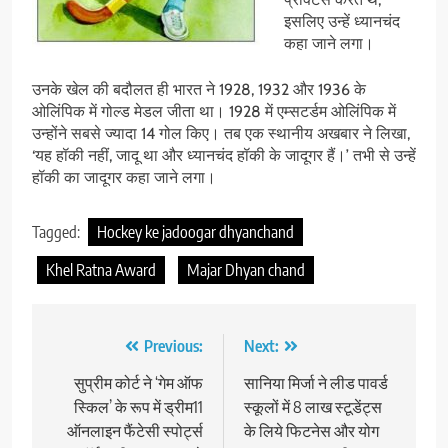
इसलिए उन्हें ध्यानचंद
कहा जाने लगा।
उनके खेल की बदौलत ही भारत ने 1928, 1932 और 1936 के
ओलिंपिक में गोल्ड मेडल जीता था। 1928 में एम्सटर्डम ओलिंपिक में
उन्होंने सबसे ज्यादा 14 गोल किए। तब एक स्थानीय अखबार ने लिखा,
‘यह हॉकी नहीं, जादू था और ध्यानचंद हॉकी के जादूगर हैं।’ तभी से उन्हें
हॉकी का जादूगर कहा जाने लगा।
Tagged:
Hockey ke jadoogar dhyanchand
Khel Ratna Award
Majar Dhyan chand
Post
Previous:
Next:
navigation
सुप्रीम कोर्ट ने ‘गेम ऑफ
सानिया मिर्जा ने लीड पावर्ड
स्किल’ के रूप में ड्रीम11
स्‍कूलों में 8 लाख स्‍टूडेंट्स
ऑनलाइन फैंटेसी स्‍पोर्ट्स
के लिये फिटनेस और योग