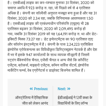
है। एसबीआई लाइफ का कर-पश्‍चात मुनाफा 31 दिसंबर, 2020 को
समाप्‍त अवधि में 923 करोड़ रु. रहा, जो पिछले वर्ष से 4 प्रतिशत
अधिक है। कंपनी का सॉल्‍वेंसी अनुपात मजबूत बना हुआ है और यह 31
दिसंबर, 2020 को 2.34 रहा, जबकि विनियामक आवश्‍यकता 1.50
है। एसबीआई लाइफ की प्रबंधनाधीन परिसंपत्ति (एयूएम) भी 28
प्रतिशत बढ़कर 31 दिसंबर, 2020 को 2,09,495 करोड़ हो
गया, जबकि 31 दिसंबर 2019 को यह 1,64,191 करोड़ रु. था और डेट-
इक्विटी मिक्‍स 73:27 रहा। डेट इन्‍वेस्‍टमेंट्स का 90 प्रतिशत एएए
और सॉवरेन इंस्‍ट्रुमेंट्स में है। कंपनी के पास 2,24,223 प्रशिक्षित
इंश्‍योरेंस प्रोफेशनल्‍स का विविधीकृत डिस्ट्रिब्‍यूशन नेटवर्क है और देश
में भर में इसके 947 कार्यालयों के साथ व्‍यापक मौजूदगी है जिसमें
स्‍ट्रांग बैंकेश्‍योरेंस चैनल, एजेंसी चैनल व अन्‍य जैसे कि कॉर्पोरेट
एजेंट्स, ब्रोकर्स, माइक्रो एजेंट्स, कॉमन सर्विस सेंटर्स, इंश्‍योरेंस
मार्केटिंग फर्म्‍स, वेब एग्रीगेटर्स व डाइरेक्‍ट बिजनेस शामिल हैं।
Post
Previous:
Next:
navigation
ऑस्ट्रेलिया में ऐतिहासिक
ईडीआईआई ने 12वीं कक्षा के
जीत को लेकर आनंद
विद्यार्थियों के लिए लाॅन्च