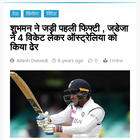
देश
क्रिकेट
विदेश
शुभमन ने जड़ी पहली फिफ्टी , जडेजा
ने 4 विकेट लेकर ऑस्ट्रेलिया को
किया ढेर
Adesh Dwivedi
6 years ago
0
1 mins