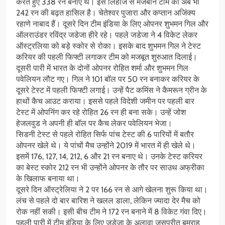
करते हुए 338 रन बनाए थे। इस लिहाज से मेजबान टीम को अब भी
242 रन की बढ़त हासिल है। चेतेश्वर पुजारा और कप्तान अजिंक्य
रहाणे नाबाद हैं। दूसरे दिन टीम इंडिया के लिए ओपनर शुभमन गिल और
ऑलराउंडर रविंद्र जडेजा हीरे रहे। पहले जडेजा ने 4 विकेट लेकर
ऑस्ट्रलिया को बड़े स्कोर से रोका। इसके बाद शुभमन गिल ने टेस्ट
करियर की पहली फिफ्टी लगाकर टीम को मजबूत शुरुआत दिलाई।
दूसरी पारी में भारत के दोनों ओपनर रोहित शर्मा और शुभमन गिल
पवेलियन लौट गए। गिल ने 101 बॉल पर 50 रन बनाकर करियर के
दूसरे टेस्ट में पहली फिफ्टी लगाई। उन्हें पैट कमिंस ने कैमरून ग्रीन के
हाथों कैच आउट कराया। इससे पहले विदेशी जमीन पर पहली बार
टेस्ट में ओपनिंग कर रहे रोहित 26 रन ही बना सके। उन्हें जोश
हेजलवुड ने अपनी ही बॉल पर कैच लेकर पवेलियन भेजा।
सिडनी टेस्ट से पहले रोहित सिर्फ पांच टेस्ट की 6 पारियों में बतौर
ओपनर खेले थे। ये पांचों मैच उन्होंने 2019 में भारत में ही खेले थे।
इसमें 176, 127, 14, 212, 6 और 21 रन बनाए थे। उनके टेस्ट करियर
का बेस्ट स्कोर 212 रन भी उन्होंने ओपनर के तौर पर साउथ अफ्रीका
के खिलाफ बनाया था।
दूसरे दिन ऑस्ट्रेलिया ने 2 पर 166 रन से आगे खेलना शुरू किया था।
लंच से पहले दो बार बारिश ने खलल डाला, लेकिन ज्यादा देर मैच को
रोक नहीं सकी। इसी बीच टीम ने 172 रन बनाने में 8 विकेट गंवा दिए।
पहली पारी में टीम इंडिया के लिए जडेजा के अलावा जसप्रीत बुमराह