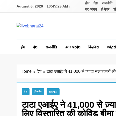
Skip
होम
देश
राजनीति
August 6, 2026
10:45:30 AM
to
घर-आंगन
ई-पेपर
सं
content
Livebharat24
Khabar har din ki
होम
देश
राजनीति
उत्तर प्रदेश
बिज़नेस
स्पोर्ट्स
Home
देश
टाटा एआईए ने 41,000 से ज़्यादा सलाहकारों और उ
देश
बिज़नेस
लखनऊ
टाटा एआईए ने 41,000 से ज़्या
लिए विस्तारित की कोविड बीमा स