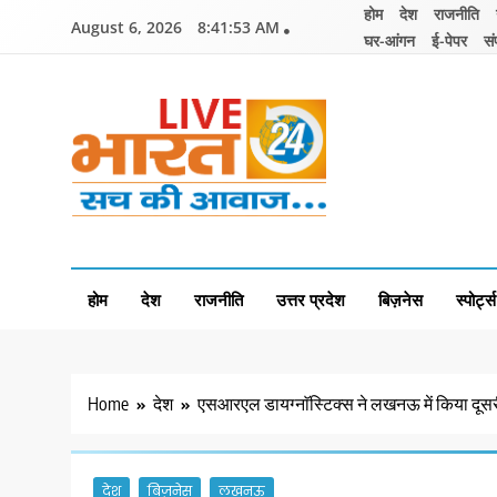
Skip
होम
देश
राजनीति
August 6, 2026
8:41:53 AM
to
घर-आंगन
ई-पेपर
सं
content
Livebharat24
Khabar har din ki
होम
देश
राजनीति
उत्तर प्रदेश
बिज़नेस
स्पोर्ट्स
Home
देश
एसआरएल डायग्नाॅस्टिक्स ने लखनऊ में किया दूसर
देश
बिज़नेस
लखनऊ