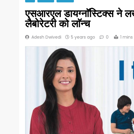
एसआरएल डायग्नाॅस्टिक्स ने 
लैबोरेटरी को लाॅन्च
Adesh Dwivedi
5 years ago
0
1 mins