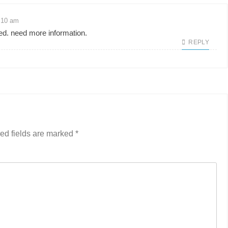
1:10 am
hed. need more information.
REPLY
ed fields are marked
*