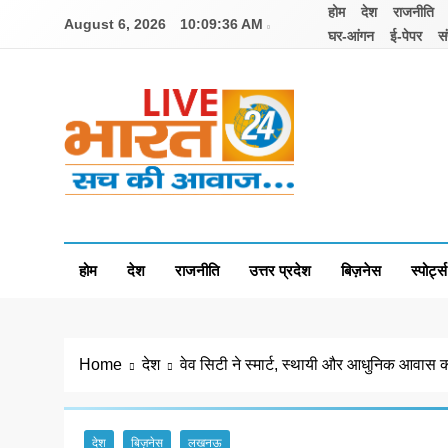
Skip
होम
देश
राजनीति
August 6, 2026
10:09:36 AM
to
घर-आंगन
ई-पेपर
सं
content
Livebharat24
Khabar har din ki
होम
देश
राजनीति
उत्तर प्रदेश
बिज़नेस
स्पोर्ट्स
Home
देश
वेव सिटी ने स्मार्ट, स्थायी और आधुनिक आवास
देश
बिज़नेस
लखनऊ