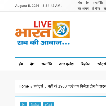
Skip
होम
देश
राजनीति
August 5, 2026
3:54:42 AM
to
घर-आंगन
ई-पेपर
सं
content
Livebharat24
Khabar har din ki
होम
देश
राजनीति
उत्तर प्रदेश
बिज़नेस
स्पोर्ट्स
Home
स्पोर्ट्स
नहीं रहे 1983 वर्ल्ड कप विजेता टीम के सदस
देश
क्रिकेट
स्पोर्ट्स