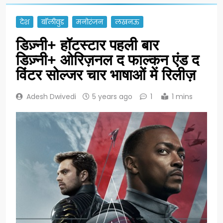
देश
बॉलीवुड
मनोरंजन
लखनऊ
डिज़्नी+ हॉटस्टार पहली बार
डिज़्नी+ ओरिज़नल द फाल्कन एंड द
विंटर सोल्जर चार भाषाओं में रिलीज़
Adesh Dwivedi
5 years ago
1
1 mins