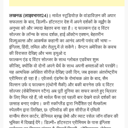
लखनऊ (लाइवभारत24)।
मार्वल स्टूडियोज़ के वांडाविज़न की अपार
सफलता के बाद, डिज़्नी+ हॉटस्टार देश में अपने दर्शकों के व्यूईंग के
अनुभव को और ज्यादा बेहतर बना रहा है। द फाल्कन एंड द विंटर
सोल्जर के लॉन्च के साथ दर्शक, हाई ऑक्टेन एक्शन, बेहतरीन
विज़्युअल्स और आकर्षक कहानी का आनंद अपनी पसंद की भाषा –
इंग्लिश, हिंदी, तमिल और तेलुगू में ले सकेंगे। कैप्टन अमेरिका के कवच
की विरासत देखिए और भव्य ड्युओ द
फाल्कन एंड द विंटर सोल्जर के साथ ग्लोबल एडवेंचर शुरू
कीजिए, क्योंकि वो दोनों अपने धैर्य के साथ अपनी क्षमताओं को परखेंगे।
यह अत्यधिक अपेक्षित सीरीज़ देखिए उसी दिन, जब इसका अंतर्राष्ट्रीय
प्रीमियर हो रहा है। एवेंजर्स: एंडगेम के रोमांचक अंत के बाद, सैम
विल्सन उर्फ द फाल्कन (एंथोनी मैकी) और बकी बारनेस उर्फ द विंटर
सोल्जर (सेबेस्शियन स्टैन) अब पूरी दुनिया का सफर करते हुए थ्रिलर
के लिए मिल रहे हैं, जो मार्वल फैंस एवं पहली बार देखने वाले दर्शकों का
उत्साह बनाए रखेगा। करी स्कॉग्लैंड द्वारा निर्देशित एवं मैल्कॉल्म
स्पेलमैन द्वारा लिखित, छः एपिसोड की इस सीरीज़ में एमिली
वान्कैंप शेरन कार्टर, डेनियल ब्रुह्ल ज़ेमो और व्याट रसेल जॉन वॉकर की
भूमिका में दिखाई देंगे। डिज़्नी+ हॉटस्टार प्रीमियम के पास इंग्लिश