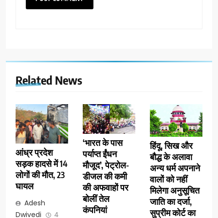
Related News
‘भारत के पास
हिंदू, सिख और
आंध्र प्रदेश
पर्याप्त ईंधन
बौद्ध के अलावा
सड़क हादसे में 14
मौजूद’, पेट्रोल-
अन्य धर्म अपनाने
लोगों की मौत, 23
डीजल की कमी
वालों को नहीं
घायल
की अफवाहों पर
मिलेगा अनुसूचित
बोलीं तेल
जाति का दर्जा,
Adesh
कंपनियां
सुप्रीम कोर्ट का
Dwivedi
4