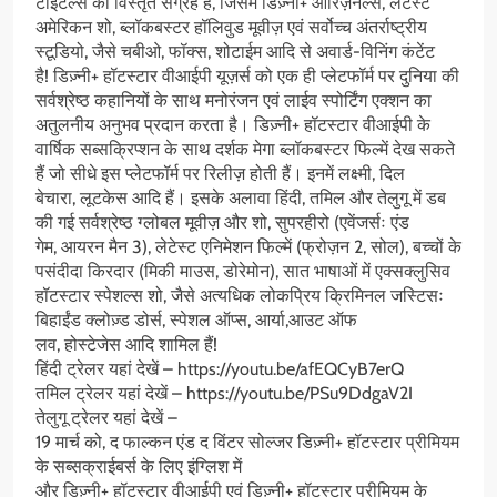
टाईटल्स का विस्तृत संग्रह है, जिसमें डिज़्नी+ ओरिज़नल्स, लेटेस्ट
अमेरिकन शो, ब्लॉकबस्टर हॉलिवुड मूवीज़ एवं सर्वोच्च अंतर्राष्ट्रीय
स्टूडियो, जैसे चबीओ, फॉक्स, शोटाईम आदि से अवार्ड-विनिंग कंटेंट
है! डिज़्नी+ हॉटस्टार वीआईपी यूज़र्स को एक ही प्लेटफॉर्म पर दुनिया की
सर्वश्रेष्ठ कहानियों के साथ मनोरंजन एवं लाईव स्पोर्टिंग एक्शन का
अतुलनीय अनुभव प्रदान करता है। डिज़्नी+ हॉटस्टार वीआईपी के
वार्षिक सब्सक्रिप्शन के साथ दर्शक मेगा ब्लॉकबस्टर फिल्में देख सकते
हैं जो सीधे इस प्लेटफॉर्म पर रिलीज़ होती हैं। इनमें लक्ष्मी, दिल
बेचारा, लूटकेस आदि हैं। इसके अलावा हिंदी, तमिल और तेलुगू में डब
की गई सर्वश्रेष्ठ ग्लोबल मूवीज़ और शो, सुपरहीरो (एवेंजर्सः एंड
गेम, आयरन मैन 3), लेटेस्ट एनिमेशन फिल्में (फ्रोज़न 2, सोल), बच्चों के
पसंदीदा किरदार (मिकी माउस, डोरेमोन), सात भाषाओं में एक्सक्लुसिव
हॉटस्टार स्पेशल्स शो, जैसे अत्यधिक लोकप्रिय क्रिमिनल जस्टिसः
बिहाईंड क्लोज़्ड डोर्स, स्पेशल ऑप्स, आर्या,आउट ऑफ
लव, होस्टेजेस आदि शामिल हैं!
हिंदी ट्रेलर यहां देखें – https://youtu.be/afEQCyB7erQ
तमिल ट्रेलर यहां देखें – https://youtu.be/PSu9DdgaV2I
तेलुगू ट्रेलर यहां देखें –
19 मार्च को, द फाल्कन एंड द विंटर सोल्जर डिज़्नी+ हॉटस्टार प्रीमियम
के सब्सक्राईबर्स के लिए इंग्लिश में
और डिज़्नी+ हॉटस्टार वीआईपी एवं डिज़्नी+ हॉटस्टार प्रीमियम के