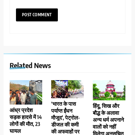
Related News
‘भारत के पास
हिंदू, सिख और
आंध्र प्रदेश
पर्याप्त ईंधन
बौद्ध के अलावा
सड़क हादसे में 14
मौजूद’, पेट्रोल-
अन्य धर्म अपनाने
लोगों की मौत, 23
डीजल की कमी
वालों को नहीं
घायल
की अफवाहों पर
मिलेगा अनुसूचित