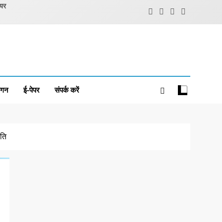
ियर
ंगन
ई-पेपर
संपर्क करें
मति