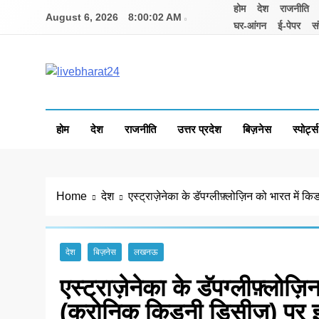
Skip
होम
देश
राजनीति
August 6, 2026
8:00:02 AM
to
घर-आंगन
ई-पेपर
सं
content
Livebharat24
Khabar har din ki
होम
देश
राजनीति
उत्तर प्रदेश
बिज़नेस
स्पोर्ट्स
Home
देश
एस्ट्राज़ेनेका के डॅपग्लीफ़्लोज़िन को भारत में 
देश
बिज़नेस
लखनऊ
एस्ट्राज़ेनेका के डॅपग्लीफ़्लोज़
(क्रोनिक किडनी डिसीज़) पर इ