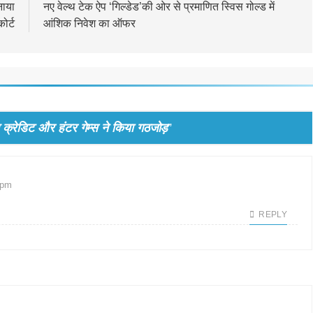
नाया
नए वेल्थ टेक ऐप ‘गिल्डेड’की ओर से प्रमाणित स्विस गोल्ड में
ोर्ट
आंशिक निवेश का ऑफर
ोम क्रेडिट और हंटर गेम्स ने किया गठजोड़
”
 pm
REPLY