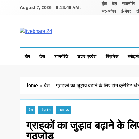
Skip
होम
देश
राजनीति
August 7, 2026
6:13:46 AM
to
घर-आंगन
ई-पेपर
सं
content
Livebharat24
Khabar har din ki
होम
देश
राजनीति
उत्तर प्रदेश
बिज़नेस
स्पोर्ट्स
Home
देश
ग्राहकों का जुड़ाव बढ़ाने के लिए होम क्रेडिट औ
देश
बिज़नेस
लखनऊ
ग्राहकों का जुड़ाव बढ़ाने के ल
गठजोड़