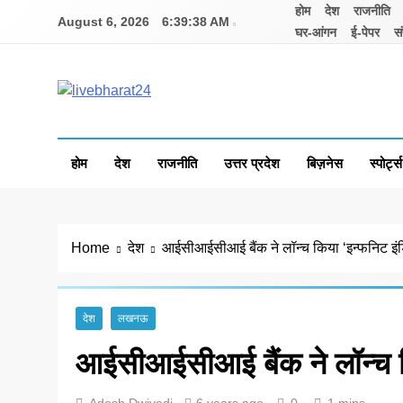
Skip
होम
देश
राजनीति
August 6, 2026
6:39:39 AM
to
घर-आंगन
ई-पेपर
सं
content
Livebharat24
Khabar har din ki
होम
देश
राजनीति
उत्तर प्रदेश
बिज़नेस
स्पोर्ट्स
Home
देश
आईसीआईसीआई बैंक ने लॉन्च किया ‘इन्फनिट इं
देश
लखनऊ
आईसीआईसीआई बैंक ने लॉन्च क
Adesh Dwivedi
6 years ago
0
1 mins