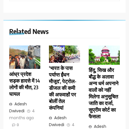
Related News
‘भारत के पास
हिंदू, सिख और
आंध्र प्रदेश
पर्याप्त ईंधन
बौद्ध के अलावा
सड़क हादसे में 14
मौजूद’, पेट्रोल-
अन्य धर्म अपनाने
लोगों की मौत, 23
डीजल की कमी
वालों को नहीं
घायल
की अफवाहों पर
मिलेगा अनुसूचित
बोलीं तेल
जाति का दर्जा,
Adesh
कंपनियां
सुप्रीम कोर्ट का
Dwivedi
4
फैसला
months ago
Adesh
Dwivedi
4
0
Adesh