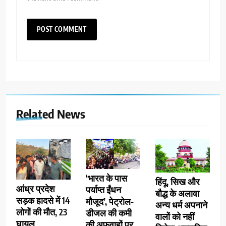
Related News
‘भारत के पास
हिंदू, सिख और
आंध्र प्रदेश
पर्याप्त ईंधन
बौद्ध के अलावा
सड़क हादसे में 14
मौजूद’, पेट्रोल-
अन्य धर्म अपनाने
लोगों की मौत, 23
डीजल की कमी
वालों को नहीं
घायल
की अफवाहों पर