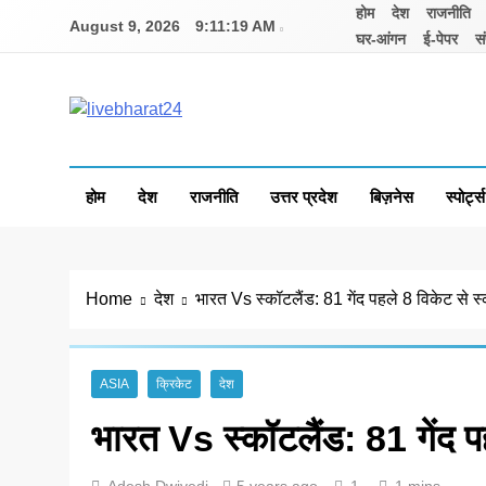
Skip
होम
देश
राजनीति
August 9, 2026
9:11:19 AM
to
घर-आंगन
ई-पेपर
सं
content
Livebharat24
Khabar har din ki
होम
देश
राजनीति
उत्तर प्रदेश
बिज़नेस
स्पोर्ट्स
Home
देश
भारत Vs स्कॉटलैंड: 81 गेंद पहले 8 विकेट से स
ASIA
क्रिकेट
देश
भारत Vs स्कॉटलैंड: 81 गेंद प
Adesh Dwivedi
5 years ago
1
1 mins