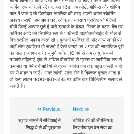
खाना खाना ही चाहते हैं तो घर पर मंगाकर ही खाएं। अगर आप किसी
धार्मिक स्थान, रेलवे स्टेशन, बस स्टैंड , एयरपोर्ट, ऑफिस और शोपिंग
मॉल में जाते है तो जिम्मेदार नागरिक की तरह अपनी थर्मल स्केनिंग
अवश्य कराएँ। हम अपने घर , ऑफिस, व्यवसाय प्रतिष्ठानों में ऎसी
चीजें जिन्हें अक्सर छूते हैं जैसे दरवाजे के हैंडल, लिफ्ट के बटन, बेंच एवं
फर्निचर आदि को नियमित रूप से 1 फीसदी हाइपोक्लोराईट के घोल से
विसंक्रमित अवश्य करते रहें। दुकानों प्रतिष्ठानों और अन्य जगहों पर
जहाँ लोग एकत्रित हो सकते हैं ऐसी जगहों पर 2 गज की सामाजिक दूरी
का पालन अवश्य करें। बुज़ुर्ग व्यक्ति, 10 वर्ष से कम आयु के बच्चे,
गर्भवती महिलाएं, एक से अधिक बीमारियों से ग्रस्त या शारीरिक रूप से
कमजोर या गंभीर बीमारियों से ग्रस्त व्यक्ति जब तक बहुत जरूरी न हो
घर से बाहर न जाएँ। अगर खांसी, सांस लेने में दिक्कत बुखार आता है
तो हेल्प लाइन 1800-180-5145 पर कॉल कर चिकित्सीय सलाह ले
सकते हैं।
Post
Previous:
Next:
navigation
सुशांत मामले में सीबीआई ने
कोविड-19 की सैंपलिंग के
सिद्धार्थ से की पूछ्ताछ
लिए मोबाइल वैन सेवा का