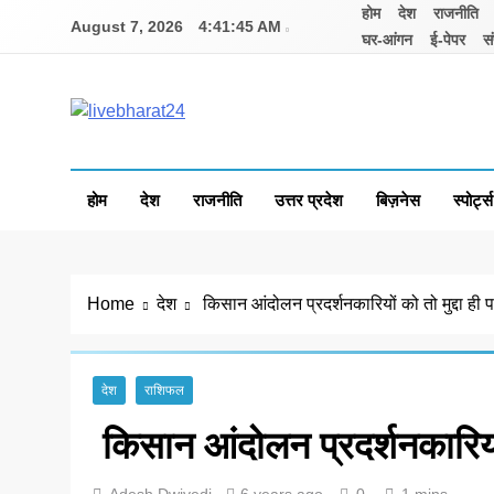
Skip
होम
देश
राजनीति
August 7, 2026
4:41:46 AM
to
घर-आंगन
ई-पेपर
सं
content
Livebharat24
Khabar har din ki
होम
देश
राजनीति
उत्तर प्रदेश
बिज़नेस
स्पोर्ट्स
Home
देश
किसान आंदोलन प्रदर्शनकारियों को तो मुद्दा ही प
देश
राशिफल
किसान आंदोलन प्रदर्शनकारियों 
Adesh Dwivedi
6 years ago
0
1 mins