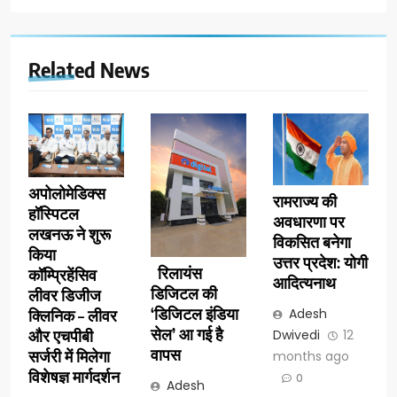
Related News
अपोलोमेडिक्स
रामराज्य की
हॉस्पिटल
अवधारणा पर
लखनऊ ने शुरू
विकसित बनेगा
किया
उत्तर प्रदेश: योगी
रिलायंस
कॉम्प्रिहेंसिव
आदित्यनाथ
डिजिटल की
लीवर डिजीज
‘डिजिटल इंडिया
Adesh
क्लिनिक – लीवर
सेल’ आ गई है
Dwivedi
12
और एचपीबी
वापस
सर्जरी में मिलेगा
months ago
विशेषज्ञ मार्गदर्शन
0
Adesh