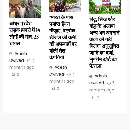
‘भारत के पास
हिंदू, सिख और
आंध्र प्रदेश
पर्याप्त ईंधन
बौद्ध के अलावा
सड़क हादसे में 14
मौजूद’, पेट्रोल-
अन्य धर्म अपनाने
लोगों की मौत, 23
डीजल की कमी
वालों को नहीं
घायल
की अफवाहों पर
मिलेगा अनुसूचित
बोलीं तेल
जाति का दर्जा,
Adesh
कंपनियां
सुप्रीम कोर्ट का
Dwivedi
4
फैसला
months ago
Adesh
Dwivedi
4
0
Adesh
months ago
Dwivedi
5
0
months ago
0