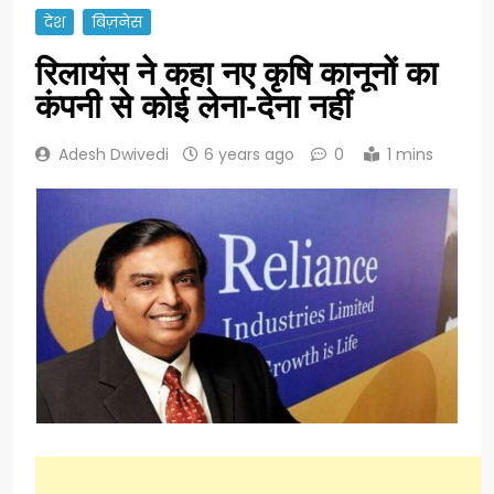
देश
बिज़नेस
रिलायंस ने कहा नए कृषि कानूनों का
कंपनी से कोई लेना-देना नहीं
Adesh Dwivedi
6 years ago
0
1 mins