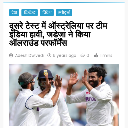
देश
क्रिकेट
विदेश
स्पोर्ट्स
दूसरे टेस्ट में ऑस्ट्रेलिया पर टीम
इंडिया हावी, जडेजा ने किया
ऑलराउंड परफॉर्मेंस
Adesh Dwivedi
6 years ago
0
1 mins