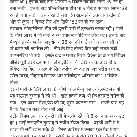
किया था। इसके बाद टीम आखिरी 5 विकेट गंवाकर सिर्फ 49 रन ही
बना सकी। इसके बाद ऑस्ट्रेलिया टीम भी 6 विकेट गंवाकर सिर्फ 133
रन ही बना सकी। इस तरह तीसरा दिन खत्म होने तक दोनों टीम की
ओर से कुल 11 विकेट गिरे और सिर्फ 182 रन ही बन सके।
मेजबान ऑस्ट्रेलिया टीम की दूसरी पारी में शुरुआत खराब रही। पारी
के चौथे ओवर में जो बर्न्स 4 रन बनाकर पवेलियन लौट गए। इसके बाद
मैथ्यू वेड और मार्नस लाबुशेन ने 38 रन की पार्टनरशिप कर पारी को
संभालने की कोशिश की। टीम के लिए तीसरे दिन यही सबसे बड़ी
पार्टनरशिप भी रही। इसके बाद लगातार गिरते विकेट के कारण मिडिल
ऑर्डर पूरी तरह ढह गया। ऑस्ट्रेलिया ने 100 रन के अंदर ही 6
विकेट गंवा दिए। भारत के लिए जडेजा के अलावा जसप्रीत बुमराह,
उमेश यादव, मोहम्मद सिराज और रविचंद्रन अश्विन को 1-1 विकेट
मिला।
दूसरी पारी के 35वें ओवर की चौथी बॉल मैथ्यू वेड के हेलमेट में लगी।
यह बाउंसर बुमराह ने की थी। बॉल इतनी तेज थी कि हेलमेट डैमेज हो
गया। इस कारण मैथ्यू वेड को यह तुरंत बदलना पड़ा। अच्छी बात यह
है कि वेड को कोई चोट नहीं आई।
स्टीव स्मिथ लगातार दूसरी पारी में फ्लॉप रहे। वे 8 रन बनाकर आउट
हुए। उन्हें जसप्रीत बुमराह ने क्लीन बोल्ड किया। पहली पारी में वे
खाता भी नहीं खोल सके थे। टेस्ट करियर में उनका एक मैच में यह
दूसरा सबसे कम स्कोर है। इससे पहले उन्होंने 2013 के लॉर्ड्स टेस्ट में