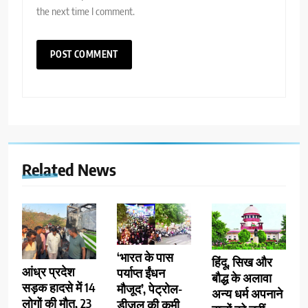
the next time I comment.
Related News
‘भारत के पास
हिंदू, सिख और
आंध्र प्रदेश
पर्याप्त ईंधन
बौद्ध के अलावा
सड़क हादसे में 14
मौजूद’, पेट्रोल-
अन्य धर्म अपनाने
लोगों की मौत, 23
डीजल की कमी