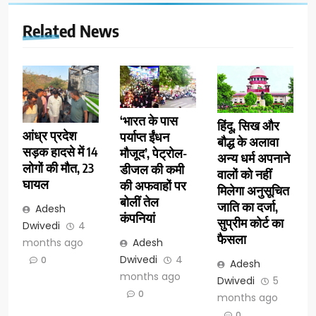
Related News
‘भारत के पास
हिंदू, सिख और
आंध्र प्रदेश
पर्याप्त ईंधन
बौद्ध के अलावा
सड़क हादसे में 14
मौजूद’, पेट्रोल-
अन्य धर्म अपनाने
लोगों की मौत, 23
डीजल की कमी
वालों को नहीं
घायल
की अफवाहों पर
मिलेगा अनुसूचित
बोलीं तेल
जाति का दर्जा,
Adesh
कंपनियां
सुप्रीम कोर्ट का
Dwivedi
4
फैसला
months ago
Adesh
Dwivedi
4
0
Adesh
months ago
Dwivedi
5
0
months ago
0